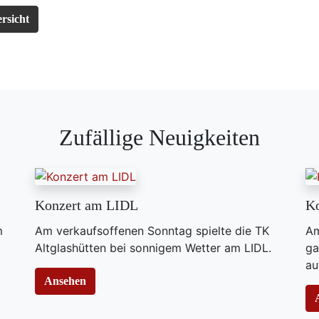
rsicht
Zufällige Neuigkeiten
Konzert am LIDL
Ko
m
​Am verkaufsoffenen Sonntag spielte die TK
Am
Altglashütten bei sonnigem Wetter am LIDL.
ga
au
Ansehen