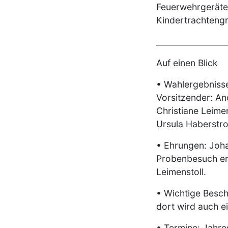
Feuerwehrgeräteh
Kindertrachtengr
_________________
Auf einen Blick
• Wahlergebnisse
Vorsitzender: And
Christiane Leimen
Ursula Haberstro
• Ehrungen: Joha
Probenbesuch erh
Leimenstoll.
• Wichtige Besch
dort wird auch e
• Termine: Jahre