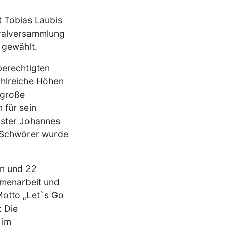
t Tobias Laubis
eralversammlung
 gewählt.
berechtigten
zahlreiche Höhen
 große
 für sein
ister Johannes
n Schwörer wurde
en und 22
mmenarbeit und
Motto „Let`s Go
: Die
 im