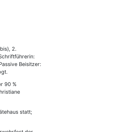
is), 2.
chriftführerin:
Passive Beisitzer:
ogt.
er 90 %
ristiane
tehaus statt;
rwehrfest der