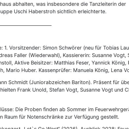
aus abhalten, was insbesondere die Tanzleiterin der
uppe Uschi Haberstroh sichtlich erleichterte.
_______________________
: 1. Vorsitzender: Simon Schwörer (neu für Tobias Laub
reas Faller (Wiederwahl), Kassiererin: Susanne Vogt, S
stoll, Aktive Beisitzer: Matthias Feser, Yannick König, 
h, Mario Huber. Kassenprüfer: Manuela König, Lena V
nn Schmidt (Juniorabzeichen Bariton). Präsent für üb
ielten Frank Unold, Stefan Vogt, Susanne Vogt und Ch
lüsse: Die Proben finden ab Sommer im Feuerwehrgerä
in Raum für Notenschränke zur Verfügung gestellt.
skonzert „Let`s Go West“ (2026), Ausblick 2028: Feue