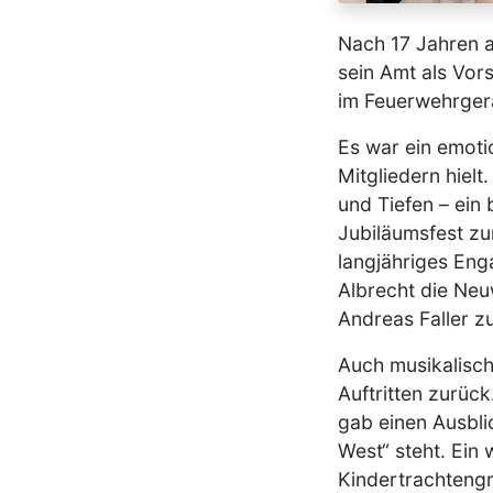
Nach 17 Jahren a
sein Amt als Vor
im Feuerwehrger
Es war ein emoti
Mitgliedern hielt
und Tiefen – ein
Jubiläumsfest zu
langjähriges En
Albrecht die Ne
Andreas Faller z
Auch musikalisch 
Auftritten zurüc
gab einen Ausbl
West“ steht. Ein 
Kindertrachteng