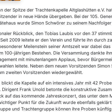
n der Spitze der Trachtenkapelle Altglashütten e.V. ha
sitzender in neue Hände übergeben. Bei der 105. Gen
ätehaus wurde Simon Schwörer zu seinem Nachfolger
onaler Rückblick, den Tobias Laubis vor den 37 stimm
. Seit 2009 leitete er den Verein und führte ihn durch 
 besonderer Meilenstein seiner Amtszeit war dabei das
m 100-jährigen Bestehen. Die Versammlung dankte ihm
gagement mit minutenlangem Applaus, bevor Bürgerme
uwahlen leitete. Neben dem neuen Vorsitzenden Simo
um zweiten Vorsitzenden wiedergewählt.
blickt die Kapelle auf ein intensives Jahr mit 42 Prob
k. Dirigent Frank Unold betonte die konstruktive Zusa
ick auf das kommende Jahreskonzert, das unter dem 
wichtiger Punkt für die Zukunft wurde ebenfalls geklärt
ruppe und Trachtengruppe können ihre Proben künftig